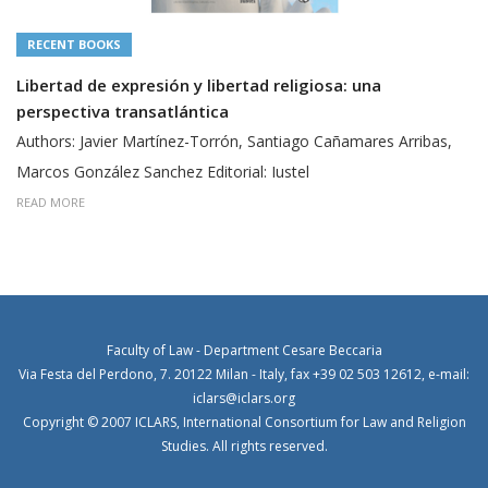
RECENT BOOKS
Libertad de expresión y libertad religiosa: una
perspectiva transatlántica
Authors: Javier Martínez-Torrón, Santiago Cañamares Arribas,
Marcos González Sanchez Editorial: Iustel
READ MORE
Faculty of Law - Department Cesare Beccaria
Via Festa del Perdono, 7. 20122 Milan - Italy, fax +39 02 503 12612, e-mail:
iclars@iclars.org
Copyright © 2007 ICLARS, International Consortium for Law and Religion
Studies. All rights reserved.